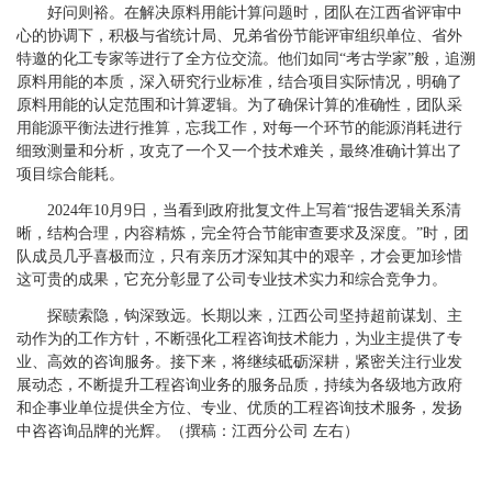
好问则裕。在解决原料用能计算问题时，团队在江西省评审中
心的协调下，积极与省统计局、兄弟省份节能评审组织单位、省外
特邀的化工专家等进行了全方位交流。他们如同“考古学家”般，追溯
原料用能的本质，深入研究行业标准，结合项目实际情况，明确了
原料用能的认定范围和计算逻辑。为了确保计算的准确性，团队采
用能源平衡法进行推算，忘我工作，对每一个环节的能源消耗进行
细致测量和分析，攻克了一个又一个技术难关，最终准确计算出了
项目综合能耗。
2024年10月9日，当看到政府批复文件上写着“报告逻辑关系清
晰，结构合理，内容精炼，完全符合节能审查要求及深度。”时，团
队成员几乎喜极而泣，只有亲历才深知其中的艰辛，才会更加珍惜
这可贵的成果，它充分彰显了公司专业技术实力和综合竞争力。
探赜索隐，钩深致远。长期以来，江西公司坚持超前谋划、主
动作为的工作方针，不断强化工程咨询技术能力，为业主提供了专
业、高效的咨询服务。接下来，将继续砥砺深耕，紧密关注行业发
展动态，不断提升工程咨询业务的服务品质，持续为各级地方政府
和企事业单位提供全方位、专业、优质的工程咨询技术服务，发扬
中咨咨询品牌的光辉。（
撰稿：江西分公司 左右
）