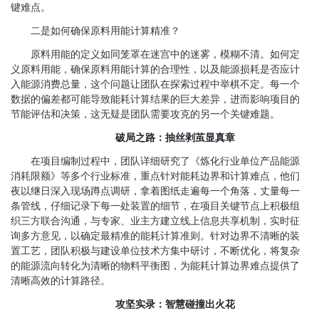
键难点。
二是如何确保原料用能计算精准？
原料用能的定义如同笼罩在迷宫中的迷雾，模糊不清。如何定
义原料用能，确保原料用能计算的合理性，以及能源损耗是否应计
入能源消费总量，这个问题让团队在探索过程中举棋不定。每一个
数据的偏差都可能导致能耗计算结果的巨大差异，进而影响项目的
节能评估和决策，这无疑是团队需要攻克的另一个关键难题。
破局之路：抽丝剥茧显真章
在项目编制过程中，团队详细研究了《炼化行业单位产品能源
消耗限额》等多个行业标准，重点针对能耗边界和计算难点，他们
夜以继日深入现场蹲点调研，拿着图纸走遍每一个角落，丈量每一
条管线，仔细记录下每一处装置的细节，在项目关键节点上积极组
织三方联合沟通，与专家、业主方建立线上信息共享机制，实时征
询多方意见，以确定最精准的能耗计算准则。针对边界不清晰的装
置工艺，团队积极与建设单位技术方集中研讨，不断优化，将复杂
的能源流向转化为清晰的物料平衡图，为能耗计算边界难点提供了
清晰高效的计算路径。
攻坚实录：智慧碰撞出火花