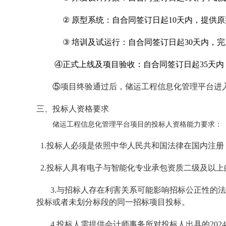
②
原型系统：自合同签订日起10天内，提供
③
培训及
试运行：
自合同签订日起30天内
，完
④正式上线及
项目验收
：
自合同签订日起35天内
⑤
项目终验通过后，
储运工程信息化管理平台
进
三、投标人资格要求
储运工程信息化管理平台
项目的投标人资格能力要求：
1.
投标人必须是依照中华人民共和国法律在国内注册
2.
投标人具有电子与智能化专业承包资质二级及以上
3
.
与招标人存在利害关系可能影响招标公正性的法
投标或者未划分标段的同一招标项目投标。
4
.
投标人需提供会计师事务所对投标人出具的202