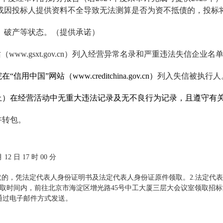
或因投标人提供资料不全导致无法测算是否为资不抵债的，投标
、破产等状态。（提供承诺）
www.gsxt.gov.cn）列入经营异常名录和严重违法失信企业
在“信用中国”网站（
www.creditchina.gov.cn
）
列入失信被执行人
止）
在经营活动中无重大违法记录及无不良行为记录，且遵守有
许转包
。
12 日 17 时 00 分
取的，凭法定代表人身份证明书及法定代表人身份证原件领取。2.法定代
获取时间内，前往北京市海淀区增光路45号中工大厦三层大会议室领取招标
，将通过电子邮件方式发送。