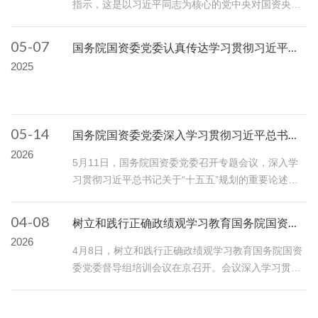
指示，这是以习近平同志为核心的党中央对国资央企
在中国式现代化建设进程中担当职责使命的战略擘
画，是国资央企“十五五”时期加快实现高质量发展的
05-07
国务院国资委党委认真传达学习贯彻习近平总书记近期重要讲话重要指示批示精神
根本遵循，是国资央企全体干部职工不忘初心、感恩
2025
奋进的最强动力，具有很强的政治性、思想性、战略
性、指导性和针对性...
05-14
国务院国资委党委深入学习贯彻习近平总书记关于“十五五”规划的重要论述精神研究审议《中央企业“十五五”发展规划纲要》
2026
5月11日，国务院国资委党委召开专题会议，深入学
习贯彻习近平总书记关于“十五五”规划的重要论述精
神，研究审议《中央企业“十五五”发展规划纲要》编
制工作，强调要提高政治站位，牢记职责使命，全面
04-08
树立和践行正确政绩观学习教育国务院国资委党委督导组培训会议召开
贯彻落实习近平总书记重要指示批示精神，自觉对标
2026
《中华人民共和国国民经济和社会发展第十五个五年
4月8日，树立和践行正确政绩观学习教育国务院国资
规划纲要》，准确把...
委党委督导组培训会议在京召开。会议深入学习贯彻
习近平总书记关于学习教育的重要讲话和重要指示批
示精神，贯彻落实中央党的建设工作领导小组会议精