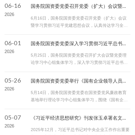
想，更加深刻领悟“两个确立”的决定性意义，坚决做
06-16
国务院国资委党委召开党委（扩大）会议暨学习贯彻习近平党建思想会议完整准确全面学习领悟习近平党建思想 以高质量党建引领保障...
到“两个维护”，结合开展树立和践行正确政绩观学习
2026
教育，坚持学思用贯通、知信行统一，以更高标准、
6月16日，国务院国资委党委召开党委（扩大）会议
更严要求、更实举措...
暨学习贯彻习近平党建思想会议，认真传达学习全国
党建工作座谈会精神，对国资央企学习宣传贯彻习近
平党建思想作出部署，推动国资央企更加深刻领悟“两
06-01
国务院国资委党委深入学习贯彻习近平总书记关于统计工作的重要论述持续提升国资系统统计数据质量 为国资央企高质量发展提供坚实...
个确立”的决定性意义、坚决做到“两个维护”，完整、
2026
准确、全面学习领悟习近平党建思想，深刻把握其内
5月25日，国务院国资委党委召开扩大会议暨党委理
涵要义，深刻领会...
论学习中心组集体学习，深入学习贯彻习近平总书记
关于统计工作的重要论述，紧密结合国资央企实际研
究贯彻落实举措，进一步指导推动中央企业树牢和践
05-26
国务院国资委党委举行《国有企业领导人员廉洁从业规定》专题学习推动干净担当廉洁从业 为做强做优做大国有企业和国有资本提供坚...
行正确政绩观，标本兼治推进统计督察反馈问题整
2026
改，持续夯实统计数据质量，不断加强统计能力建
5月14日，国务院国资委党委在国资委党风廉政教育
设，为国资央企高质量发展提...
基地举行理论学习中心组集体学习，围绕《国有企业
领导人员廉洁从业规定》开展专题学习，进一步学习
领会习近平总书记关于树立和践行正确政绩观的重要
05-07
《习近平经济思想研究》刊发张玉卓署名文章：加快推进国资央企高质量发展 为中国式现代化建设贡献更大力量
论述，深入学习贯彻习近平总书记关于党的建设的重
2026
要思想、关于党的自我革命的重要思想，...
2025年12月，习近平总书记对中央企业工作作出重要