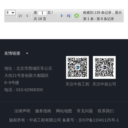
神和中央层面工作专班部署，贯彻中央指导组培训会
议精神，对学习教育督导工作进行全面安排、系统部
第
页 /
检索到
139
条记录，显示
署、动员培训。国务院国...
共
18
页
第
1
条 - 第
8
条记录
友情链接
地址：北京市西城区车公庄
大街21号首创新大都园区
8~9号楼
关注中咨工程
关注中咨公司
电话：010-62968300
法律声明
服务指南
网站地图
常见问题
联系我们
版权所有：中咨工程有限公司 备案号：京ICP备11041125号-1