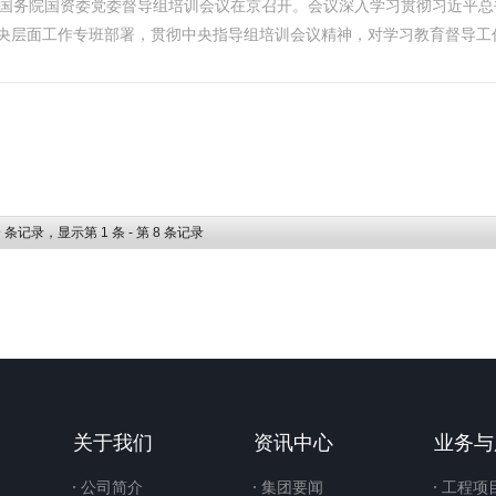
育国务院国资委党委督导组培训会议在京召开。会议深入学习贯彻习近平
央层面工作专班部署，贯彻中央指导组培训会议精神，对学习教育督导工作
9
条记录，显示第
1
条 - 第
8
条记录
关于我们
资讯中心
业务与
公司简介
集团要闻
工程项